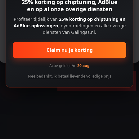
25% korting op chiptuning, AdBlue
toestemming te geven voor deze technologieën kunnen we gegevens
en op al onze overige diensten
verwerken zoals browsegedrag of unieke ID's op deze site. Als je geen
toestemming geeft of je toestemming intrekt, kan dit bepaalde
Profiteer tijdelijk van
25% korting op chiptuning en
functies en mogelijkheden nadelig beïnvloeden.
AdBlue-oplossingen
, dyno-metingen en alle overige
diensten van Galingas.nl.
Accepteren
Claim nu je korting
Voorkeuren bekijken
Actie geldig t/m
20 aug
Nee bedankt, ik betaal liever de volledige prijs