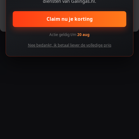
diensten van Galingas.nl.
Accepteren
Claim nu je korting
Voorkeuren bekijken
Actie geldig t/m
20 aug
Nee bedankt, ik betaal liever de volledige prijs