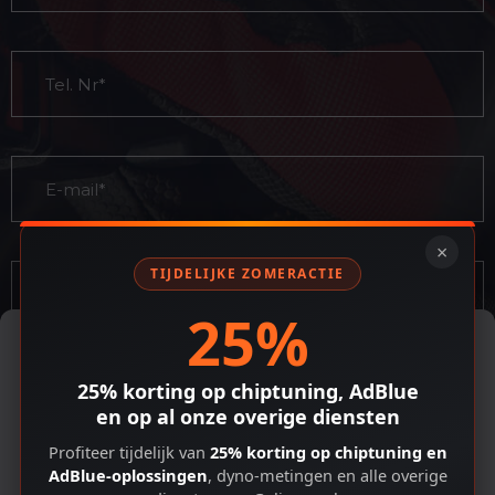
×
TIJDELIJKE ZOMERACTIE
25%
Cookiebeleid
Om de beste ervaringen te bieden, gebruiken we technologieën zoals
cookies om apparaat-informatie op te slaan en/of te openen. Door
25% korting op chiptuning, AdBlue
toestemming te geven voor deze technologieën kunnen we gegevens
en op al onze overige diensten
verwerken zoals browsegedrag of unieke ID's op deze site. Als je geen
toestemming geeft of je toestemming intrekt, kan dit bepaalde
Profiteer tijdelijk van
25% korting op chiptuning en
functies en mogelijkheden nadelig beïnvloeden.
AdBlue-oplossingen
, dyno-metingen en alle overige