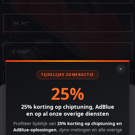
×
TIJDELIJKE ZOMERACTIE
25%
Cookiebeleid
Om de beste ervaringen te bieden, gebruiken we technologieën zoals
cookies om apparaat-informatie op te slaan en/of te openen. Door
25% korting op chiptuning, AdBlue
toestemming te geven voor deze technologieën kunnen we gegevens
en op al onze overige diensten
verwerken zoals browsegedrag of unieke ID's op deze site. Als je geen
toestemming geeft of je toestemming intrekt, kan dit bepaalde
Profiteer tijdelijk van
25% korting op chiptuning en
functies en mogelijkheden nadelig beïnvloeden.
AdBlue-oplossingen
, dyno-metingen en alle overige