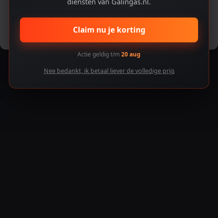
diensten van Galingas.nl.
Accepteren
Claim nu je korting
Voorkeuren bekijken
Actie geldig t/m
20 aug
Nee bedankt, ik betaal liever de volledige prijs