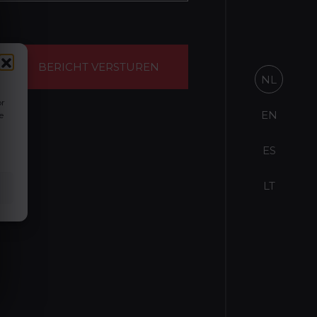
NL
or
EN
e
ES
LT