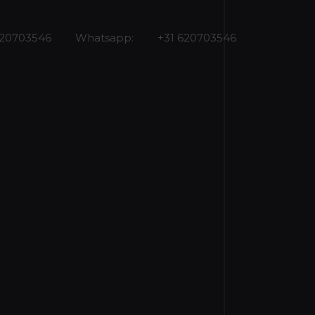
620703546
Whatsapp:
+31 620703546