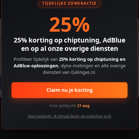
TIJDELIJKE ZOMERACTIE
25%
Cookiebeleid
25% korting op chiptuning, AdBlue
de beste ervaringen te bieden, gebruiken we technologieën zoals cookies om
araat-informatie op te slaan en/of te openen. Door toestemming te geven vo
en op al onze overige diensten
e technologieën kunnen we gegevens verwerken zoals browsegedrag of uniek
s op deze site. Als je geen toestemming geeft of je toestemming intrekt, kan dit
Profiteer tijdelijk van
25% korting op chiptuning en
aalde functies en mogelijkheden nadelig beïnvloeden.
AdBlue-oplossingen
, dyno-metingen en alle overige
diensten van Galingas.nl.
Accepteren
Voorkeuren bekijken
Claim nu je korting
Actie geldig t/m
21 aug
Nee bedankt, ik betaal liever de volledige prijs