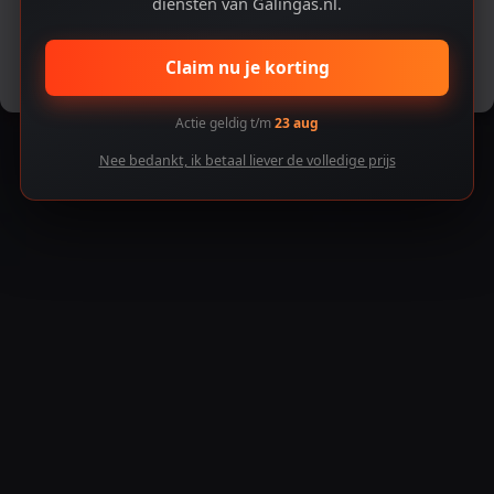
diensten van Galingas.nl.
Accepteren
Claim nu je korting
Voorkeuren bekijken
Actie geldig t/m
23 aug
Nee bedankt, ik betaal liever de volledige prijs