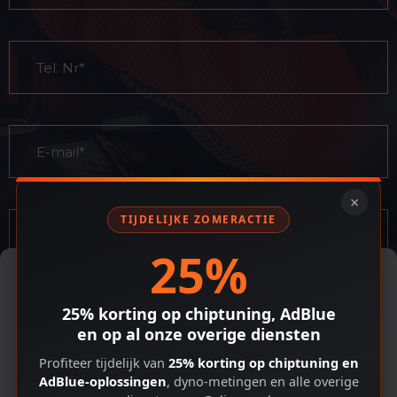
×
TIJDELIJKE ZOMERACTIE
25%
Cookiebeleid
Om de beste ervaringen te bieden, gebruiken we technologieën zoals
cookies om apparaat-informatie op te slaan en/of te openen. Door
25% korting op chiptuning, AdBlue
toestemming te geven voor deze technologieën kunnen we gegevens
en op al onze overige diensten
verwerken zoals browsegedrag of unieke ID's op deze site. Als je geen
toestemming geeft of je toestemming intrekt, kan dit bepaalde
Profiteer tijdelijk van
25% korting op chiptuning en
functies en mogelijkheden nadelig beïnvloeden.
AdBlue-oplossingen
, dyno-metingen en alle overige