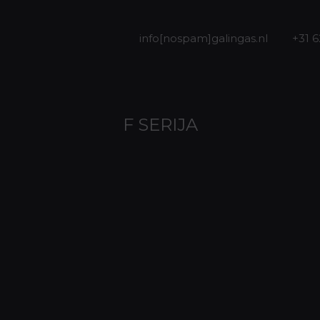
info[nospam]galingas.nl
+31 
F SERIJA