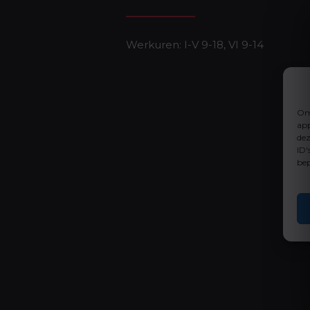
Werkuren: I-V 9-18, VI 9-14
Om 
app
dez
ID'
bep