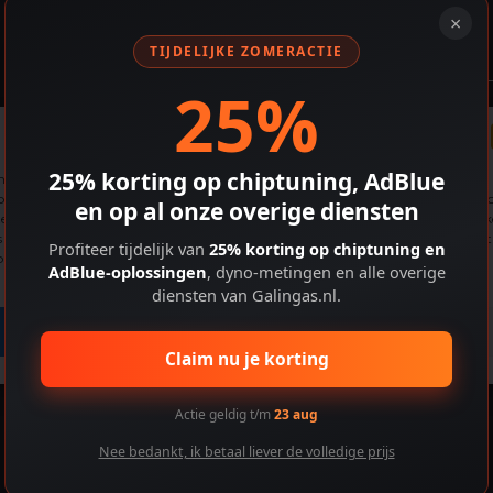
×
TIJDELIJKE ZOMERACTIE
25%
Cookiebeleid
25% korting op chiptuning, AdBlue
de beste ervaringen te bieden, gebruiken we technologieën zoals cookies om
araat-informatie op te slaan en/of te openen. Door toestemming te geven vo
en op al onze overige diensten
e technologieën kunnen we gegevens verwerken zoals browsegedrag of uniek
s op deze site. Als je geen toestemming geeft of je toestemming intrekt, kan dit
Profiteer tijdelijk van
25% korting op chiptuning en
aalde functies en mogelijkheden nadelig beïnvloeden.
AdBlue-oplossingen
, dyno-metingen en alle overige
diensten van Galingas.nl.
Accepteren
Voorkeuren bekijken
Claim nu je korting
Actie geldig t/m
23 aug
Nee bedankt, ik betaal liever de volledige prijs