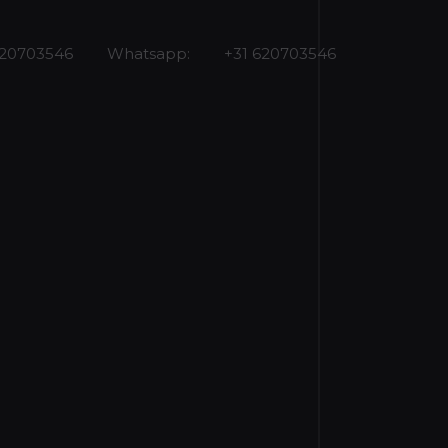
620703546
Whatsapp:
+31 620703546