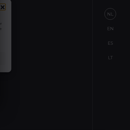
NL
or
EN
e
ES
LT