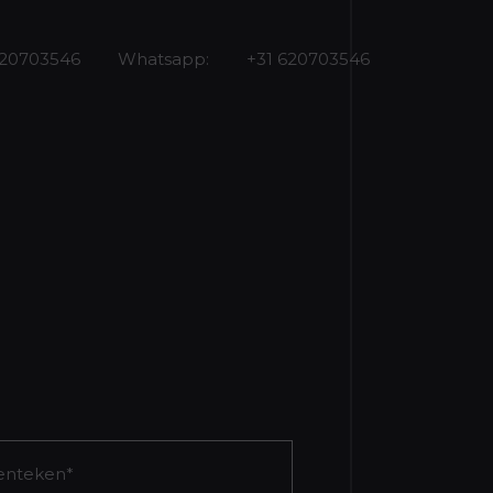
620703546
Whatsapp:
+31 620703546