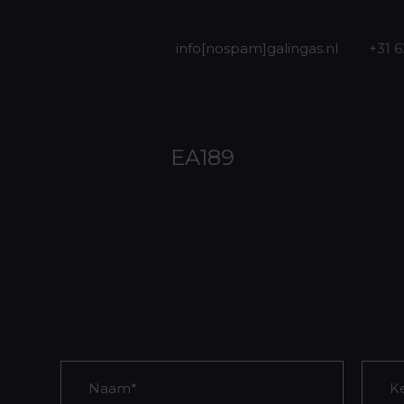
info[nospam]galingas.nl
+31 
EA189