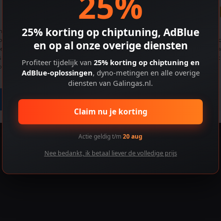
25%
Cookiebeleid
25% korting op chiptuning, AdBlue
de beste ervaringen te bieden, gebruiken we technologieën zoals cookies om
araat-informatie op te slaan en/of te openen. Door toestemming te geven vo
en op al onze overige diensten
e technologieën kunnen we gegevens verwerken zoals browsegedrag of uniek
s op deze site. Als je geen toestemming geeft of je toestemming intrekt, kan dit
Profiteer tijdelijk van
25% korting op chiptuning en
aalde functies en mogelijkheden nadelig beïnvloeden.
AdBlue-oplossingen
, dyno-metingen en alle overige
diensten van Galingas.nl.
Accepteren
Voorkeuren bekijken
Claim nu je korting
Actie geldig t/m
20 aug
Nee bedankt, ik betaal liever de volledige prijs