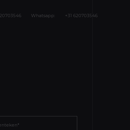
620703546
Whatsapp:
+31 620703546