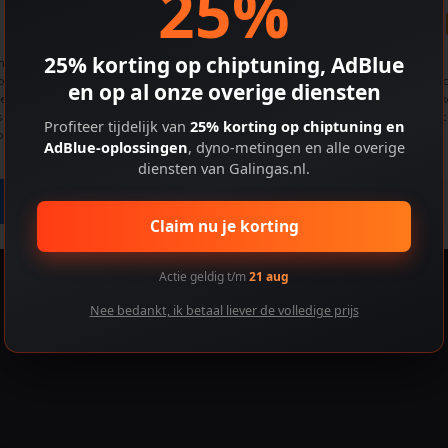
25%
Cookiebeleid
25% korting op chiptuning, AdBlue
de beste ervaringen te bieden, gebruiken we technologieën zoals cookies om
araat-informatie op te slaan en/of te openen. Door toestemming te geven vo
en op al onze overige diensten
e technologieën kunnen we gegevens verwerken zoals browsegedrag of uniek
s op deze site. Als je geen toestemming geeft of je toestemming intrekt, kan dit
Profiteer tijdelijk van
25% korting op chiptuning en
aalde functies en mogelijkheden nadelig beïnvloeden.
AdBlue-oplossingen
, dyno-metingen en alle overige
diensten van Galingas.nl.
Accepteren
Voorkeuren bekijken
Claim nu je korting
Actie geldig t/m
21 aug
Nee bedankt, ik betaal liever de volledige prijs