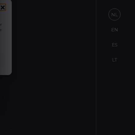
NL
or
EN
e
ES
LT