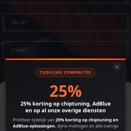
×
TIJDELIJKE ZOMERACTIE
25%
Cookiebeleid
Om de beste ervaringen te bieden, gebruiken we technologieën zoals
cookies om apparaat-informatie op te slaan en/of te openen. Door
25% korting op chiptuning, AdBlue
toestemming te geven voor deze technologieën kunnen we gegevens
en op al onze overige diensten
verwerken zoals browsegedrag of unieke ID's op deze site. Als je geen
toestemming geeft of je toestemming intrekt, kan dit bepaalde
Profiteer tijdelijk van
25% korting op chiptuning en
functies en mogelijkheden nadelig beïnvloeden.
AdBlue-oplossingen
, dyno-metingen en alle overige