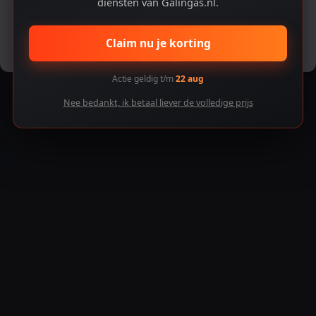
diensten van Galingas.nl.
Accepteren
Claim nu je korting
Voorkeuren bekijken
Actie geldig t/m
22 aug
Nee bedankt, ik betaal liever de volledige prijs